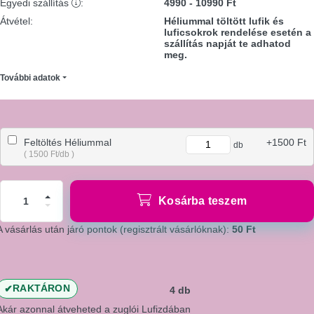
Egyedi szállítás
:
4990 - 10990 Ft
Átvétel
:
Héliummal töltött lufik és
luficsokrok rendelése esetén a
szállítás napját te adhatod
meg.
További adatok
Feltöltés Héliummal
+1500 Ft
db
( 1500 Ft/db )
Kosárba teszem
A vásárlás után járó pontok (regisztrált vásárlóknak):
50 Ft
RAKTÁRON
4 db
Akár azonnal átveheted a zuglói Lufizdában