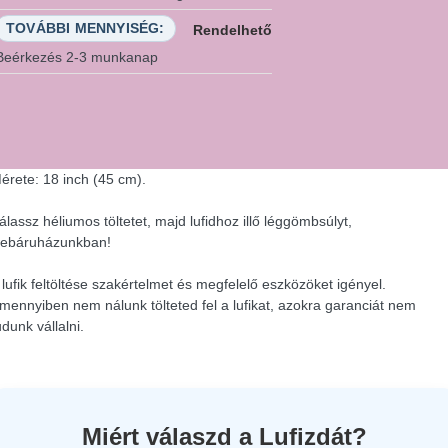
TOVÁBBI MENNYISÉG:
Rendelhető
Beérkezés 2-3 munkanap
érete: 18 inch (45 cm).
álassz héliumos töltetet, majd lufidhoz illő léggömbsúlyt,
ebáruházunkban!
 lufik feltöltése szakértelmet és megfelelő eszközöket igényel.
mennyiben nem nálunk tölteted fel a lufikat, azokra garanciát nem
udunk vállalni.
Miért válaszd a Lufizdát?