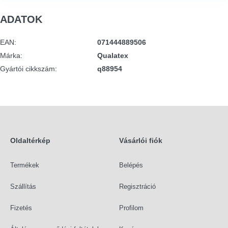
ADATOK
EAN
:
071444889506
Márka
:
Qualatex
Gyártói cikkszám
:
q88954
Oldaltérkép
Vásárlói fiók
Termékek
Belépés
Szállítás
Regisztráció
Fizetés
Profilom