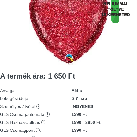
A termék ára:
1 650
Ft
Anyaga
:
Fólia
Lebegési ideje
:
5-7 nap
Személyes átvétel
:
INGYENES
GLS Csomagautomata
:
1390 Ft
GLS Házhozszállítás
:
1990 - 2850 Ft
GLS Csomagpont
:
1390 Ft