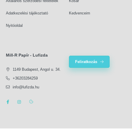
Általános szerződési feltételek
Kosár
Adatkezelési tájékoztató
Kedvenceim
Nyitóoldal
Mill-R Papír - Lufizda
Feliratkozás
1149 Budapest, Angol u. 34.
+36203284259
info@lufizda.hu