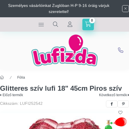
Személyes vásárlóinkat Zuglóban H-P 9-16 óráig várjuk
szeretettel!
0
Fólia
Glitteres szív lufi 18" 45cm Piros szív
Előző termék
Következő termék
Cikkszám:
LUFI252542